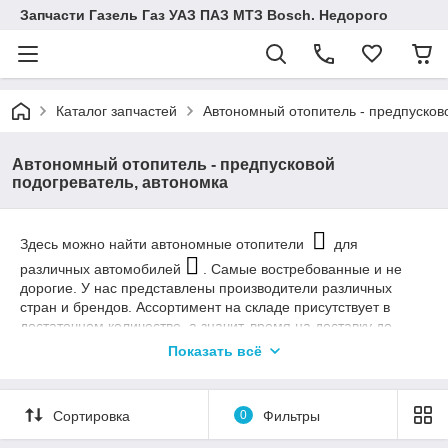
Запчасти Газель Газ УАЗ ПАЗ МТЗ Bosch. Недорого
Каталог запчастей
Автономный отопитель - предпусков
Автономный отопитель - предпусковой
подогреватель, автономка
Здесь можно найти автономные отопители
для
различных автомобилей
. Самые востребованные и не
дорогие. У нас представлены производители различных
стран и брендов. Ассортимент на складе присутствует в
достаточном количестве, а значит, время на доставку до
клиента сократиться.
Показать всё
И решение здесь невелико-нужно купить новую автономку
.
И уже сегодня начать наслаждаться теплом в наступившие
Сортировка
0
Фильтры
холода.