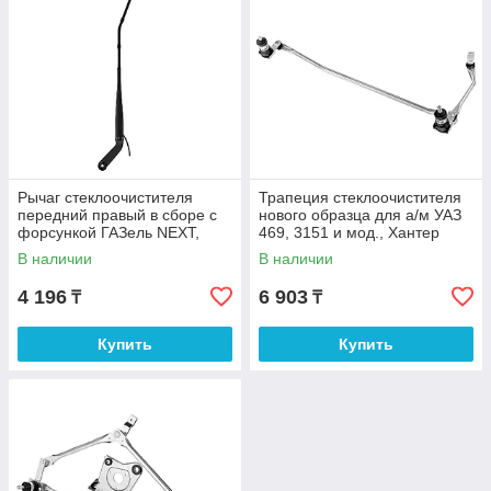
Рычаг стеклоочистителя
Трапеция стеклоочистителя
передний правый в сборе с
нового образца для а/м УАЗ
форсункой ГАЗель NEXT,
469, 3151 и мод., Хантер
ГАЗон NEXT, Рычаг
31519 и мод., Трапеция
В наличии
В наличии
стеклоочистителя
4 196
6 903
₸
₸
Купить
Купить