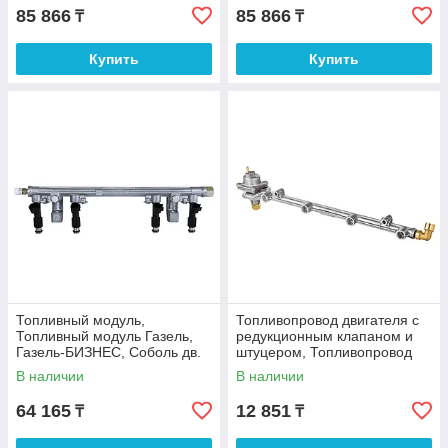
85 866
85 866
₸
₸
Купить
Купить
Топливный модуль,
Топливопровод двигателя с
Топливный модуль Газель,
редукционным клапаном и
Газель-БИЗНЕС, Соболь дв.
штуцером, Топливопровод
42164 (Евро-4), УМЗ
ГАЗ 31105, УАЗ 31519 дв.
В наличии
В наличии
газобензиновый 421647
40522.10,
64 165
12 851
₸
₸