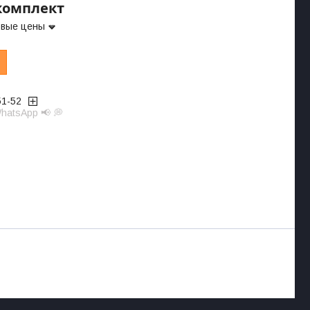
/комплект
овые цены
51-52
hatsApp 📢 💭