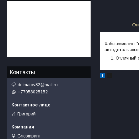
Оп
Хабы-комплект "
автодеталь эксп
Отличный с
Контакты
dolmatov82@mail.ru
+77053025152
Григорий
Gricompani