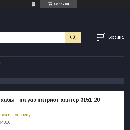
Корзина
Корзина
а
 хабы - на уаз патриот хантер 3151-20-
том и в розницу
04310