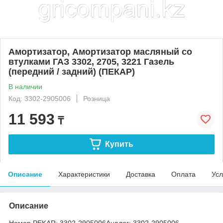
Амортизатор, Амортизатор масляный со
втулками ГАЗ 3302, 2705, 3221 Газель
(передний / задний) (ПЕКАР)
В наличии
Код: 3302-2905006
Розница
11 593
₸
Купить
Описание
Характеристики
Доставка
Оплата
Усл
Описание
Номер PEKAR:
3302-2905006
Аналог:
3302-2905006