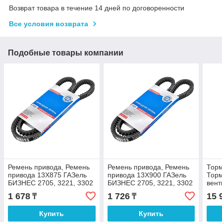
Возврат товара в течение 14 дней по договоренности
Все условия возврата
Подобные товары компании
Ремень привода, Ремень
Ремень привода, Ремень
Торм
привода 13X875 ГАЗель
привода 13X900 ГАЗель
Торм
БИЗНЕС 2705, 3221, 3302
БИЗНЕС 2705, 3221, 3302
вент
УМЗ-4216 (Евро-3) под
УМЗ-4216 (Евро-3) ПЕКАР
2705
1 678
1 726
15 
₸
₸
шкив 13 мм ПЕКАР
диам
Купить
Купить