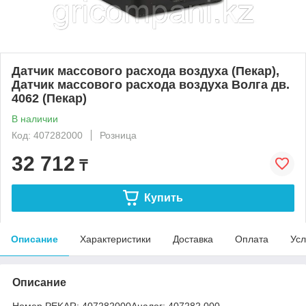
Датчик массового расхода воздуха (Пекар),
Датчик массового расхода воздуха Волга дв.
4062 (Пекар)
В наличии
Код: 407282000
Розница
32 712
₸
Купить
Описание
Характеристики
Доставка
Оплата
Усл
Описание
Номер PEKAR:
407282000
Аналог:
407282.000