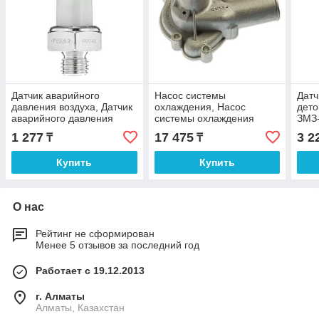
Датчик аварийного
Насос системы
Датч
давления воздуха, Датчик
охлаждения, Насос
дето
аварийного давления
системы охлаждения
ЗМЗ-
воздуха КАМАЗ (ПЕКАР)
Волга, Газель, УАЗ дв.
ПЕК
1 277
17 475
3 2
₸
₸
4061, 4062, 4091(ПЕКАР)
Купить
Купить
О нас
Рейтинг не сформирован
Менее 5 отзывов за последний год
Работает с 19.12.2013
г. Алматы
Алматы, Казахстан