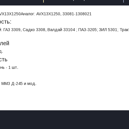
VX13X1250
Аналог:
AVX13X1250, 33081-1308021
сть:
: ГАЗ 3309, Садко 3308, Валдай 33104 ; ПАЗ-3205; ЗИЛ 5301; Тра
елей
д.
сть
ь - 1 шт.
: ММЗ Д-245 и мод.
т