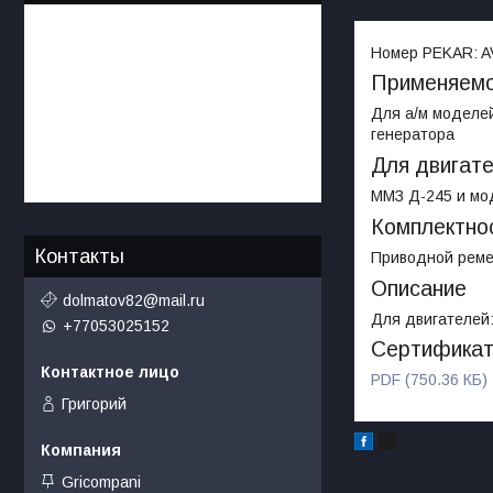
Номер PEKAR:
A
Применяемо
Для а/м моделей
генератора
Для двигат
ММЗ Д-245 и мо
Комплектно
Контакты
Приводной ремен
Описание
dolmatov82@mail.ru
Для двигателей
+77053025152
Сертифика
PDF (750.36 КБ)
Григорий
Gricompani