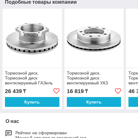
Подобные товары компании
Тормозной диск,
Тормозной диск,
Торм
Тормозной диск
Тормозной диск
Торм
вентилируемый ГАЗель
вентилируемый УАЗ
вент
NEXT Пекар
Хантер, 3160, Патриот,
ГАЗ
26 439
16 819
46 
₸
₸
Пикап, Карго Пекар
Купить
Купить
О нас
Рейтинг не сформирован
Менее 5 отзывов за последний год