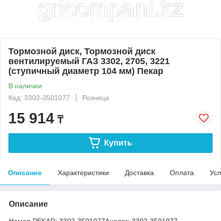
Тормозной диск, Тормозной диск
вентилируемый ГАЗ 3302, 2705, 3221
(ступичный диаметр 104 мм) Пекар
В наличии
Код: 3302-3501077
Розница
15 914
₸
Купить
Описание
Характеристики
Доставка
Оплата
Усл
Описание
Номер PEKAR:
3302-3501077
Аналог:
3302-3501077