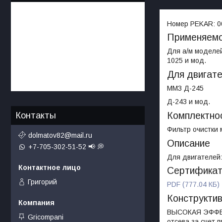
Номер PEKAR:
0
Применяемо
Для а/м моделей
1025 и мод.
Для двигат
ММЗ Д-245
Д-243 и мод.
Комплектно
Контакты
Фильтр очистки м
dolmatov82@mail.ru
Описание
+7-705-302-51-52 📢 💭
Для двигателей:
Сертифика
Григорий
PDF (777.04 КБ)
Конструкти
ВЫСОКАЯ ЭФФЕК
Gricompani
отсева за счет 