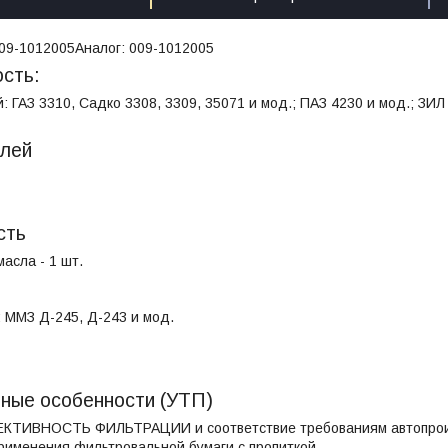
09-1012005
Аналог:
009-1012005
сть:
: ГАЗ 3310, Садко 3308, 3309, 35071 и мод.; ПАЗ 4230 и мод.; ЗИЛ
елей
сть
асла - 1 шт.
 ММЗ Д-245, Д-243 и мод.
т
вные особенности (УТП)
ТИВНОСТЬ ФИЛЬТРАЦИИ и соответствие требованиям автопроизв
применения фильтровальной бумаги с пропиткой.