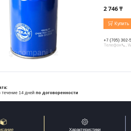
2 746 ₸
Купить
+7 (705) 302-
Телефон📞, W
в течение 14 дней
по договоренности
исание
Характеристики