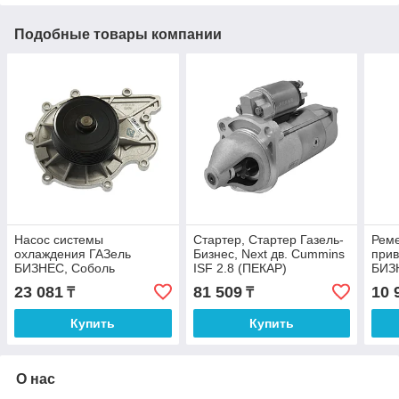
Подобные товары компании
Насос системы
Стартер, Стартер Газель-
Реме
охлаждения ГАЗель
Бизнес, Next дв. Cummins
прив
БИЗНЕС, Соболь
ISF 2.8 (ПЕКАР)
БИЗ
БИЗНЕС, ГАЗель NEXT
ISF 
23 081
81 509
10 
₸
₸
Cummins ISF 2.8 (ПЕКАР),
ПЕК
Насос системы
Купить
Купить
О нас