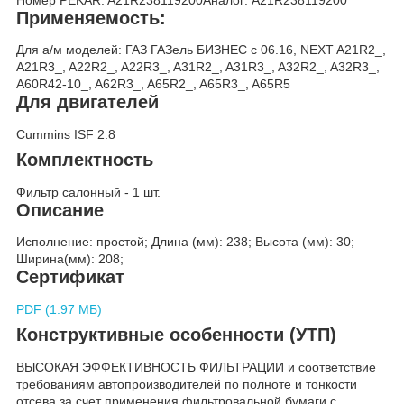
Применяемость:
Для а/м моделей: ГАЗ ГАЗель БИЗНЕС с 06.16, NEXT A21R2_,
A21R3_, A22R2_, A22R3_, A31R2_, A31R3_, A32R2_, A32R3_,
A60R42-10_, A62R3_, A65R2_, A65R3_, A65R5
Для двигателей
Cummins ISF 2.8
Комплектность
Фильтр салонный - 1 шт.
Описание
Исполнение: простой; Длина (мм): 238; Высота (мм): 30;
Ширина(мм): 208;
Сертификат
PDF (1.97 МБ)
Конструктивные особенности (УТП)
ВЫСОКАЯ ЭФФЕКТИВНОСТЬ ФИЛЬТРАЦИИ и соответствие
требованиям автопроизводителей по полноте и тонкости
отсева за счет применения фильтровальной бумаги с