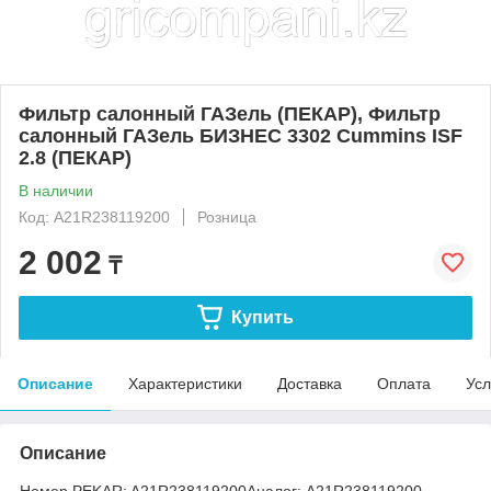
Фильтр салонный ГАЗель (ПЕКАР), Фильтр
салонный ГАЗель БИЗНЕС 3302 Cummins ISF
2.8 (ПЕКАР)
В наличии
Код: A21R238119200
Розница
2 002
₸
Купить
Описание
Характеристики
Доставка
Оплата
Усл
Описание
Номер PEKAR:
A21R238119200
Аналог:
A21R238119200