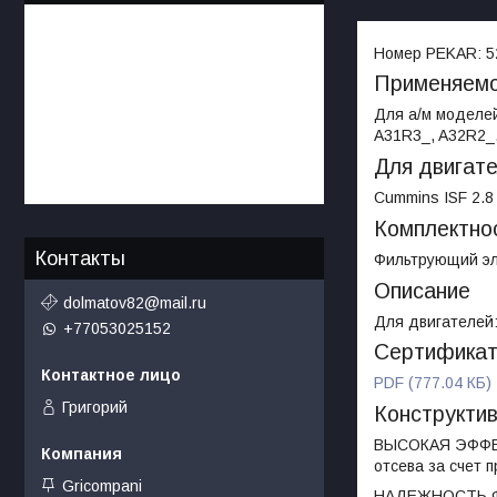
Номер PEKAR:
5
Применяемо
Для а/м моделей
A31R3_, A32R2_,
Для двигат
Cummins ISF 2.8
Комплектно
Контакты
Фильтрующий эле
Описание
dolmatov82@mail.ru
Для двигателей:
+77053025152
Сертифика
PDF (777.04 КБ)
Григорий
Конструкти
ВЫСОКАЯ ЭФФЕК
отсева за счет 
Gricompani
НАДЕЖНОСТЬ ФИЛ