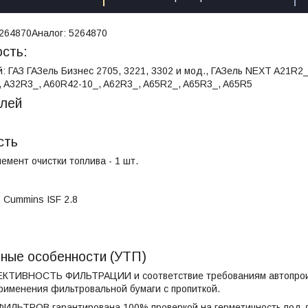
264870
Аналог:
5264870
сть:
: ГАЗ ГАЗель Бизнес 2705, 3221, 3302 и мод., ГАЗель NEXT A21R2
 A32R3_, A60R42-10_, A62R3_, A65R2_, A65R3_, A65R5
елей
сть
мент очистки топлива - 1 шт.
 Cummins ISF 2.8
т
вные особенности (УТП)
ТИВНОСТЬ ФИЛЬТРАЦИИ и соответствие требованиям автопроизв
применения фильтровальной бумаги с пропиткой.
ЬТРОВ гарантирована 100% проверкой на герметичность под д