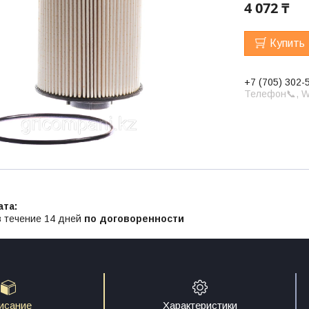
4 072 ₸
Купить
+7 (705) 302-
Телефон📞, W
в течение 14 дней
по договоренности
исание
Характеристики