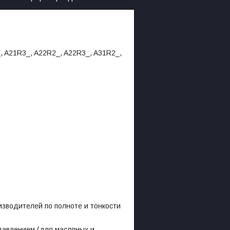
_, A21R3_, A22R2_, A22R3_, A31R2_,
одителей по полноте и тонкости
авлением (для масляных и