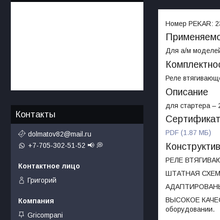
Номер PEKAR:
2
Применяемо
Для а/м моделей:
Комплектно
Реле втягивающе
Описание
для стартера –
Контакты
Сертифика
PDF (1.87 МБ)
dolmatov82@mail.ru
Конструкти
+7-705-302-51-52 📢 💭
РЕЛЕ ВТЯГИВАЮ
ШТАТНАЯ СХЕМ
Григорий
АДАПТИРОВАНЫ
ВЫСОКОЕ КАЧЕСТ
оборудовании.
Gricompani