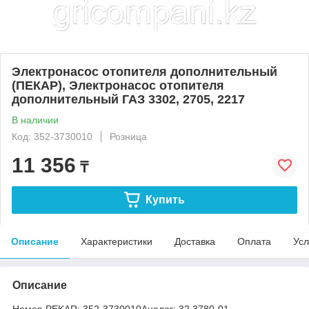
Электронасос отопителя дополнительный
(ПЕКАР), Электронасос отопителя
дополнительный ГАЗ 3302, 2705, 2217
В наличии
Код: 352-3730010
Розница
11 356
₸
Купить
Описание
Характеристики
Доставка
Оплата
Усл
Описание
Номер PEKAR:
352-3730010
Аналог:
32.3780-01