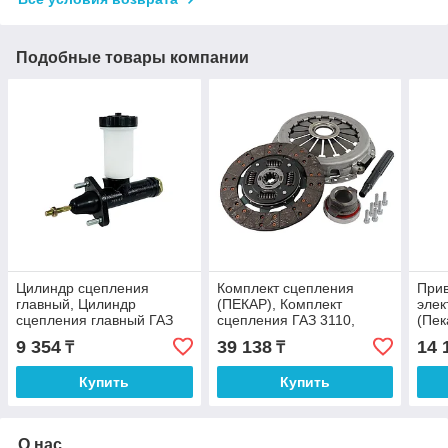
Подобные товары компании
Цилиндр сцепления
Комплект сцепления
При
главный, Цилиндр
(ПЕКАР), Комплект
элек
сцепления главный ГАЗ
сцепления ГАЗ 3110,
(Пек
3102, 3110, 3302, 2705,
3302, 2217 (ПЕКАР)
ГАЗ
9 354
39 138
14 
₸
₸
4301 ПЕКАР
Купить
Купить
О нас