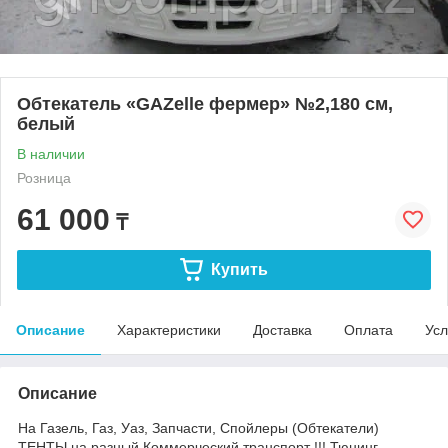
Обтекатель «GAZelle фермер» №2,180 см,
белый
В наличии
Розница
61 000
₸
Купить
Описание
Характеристики
Доставка
Оплата
Усл
Описание
На Газель, Газ, Уаз, Запчасти, Спойлеры (Обтекатели)
ТЕНТЫ на разный Коммерческий транспорт !!! Тюнинг