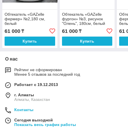
Обтекатель «GAZelle
Обтекатель «GAZelle
Обте
фермер» №2,180 см,
фургон» №3, рисунок
фер
белый
"Олень", 180см, белый
бел
61 000
61 000
61 
₸
₸
Купить
Купить
О нас
Рейтинг не сформирован
Менее 5 отзывов за последний год
Работает с 19.12.2013
г. Алматы
Алматы, Казахстан
Контакты
Сегодня выходной
Показать весь график работы