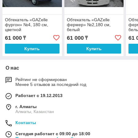
Обтекатель «GAZelle
Обтекатель «GAZelle
Обте
фургон» №4, 180 см,
фермер» №2,180 см,
фер
цветной
белый
бел
61 000
61 000
61 
₸
₸
Купить
Купить
О нас
Рейтинг не сформирован
Менее 5 отзывов за последний год
Работает с 19.12.2013
г. Алматы
Алматы, Казахстан
Контакты
Сегодня работает с 09:00 до 18:00