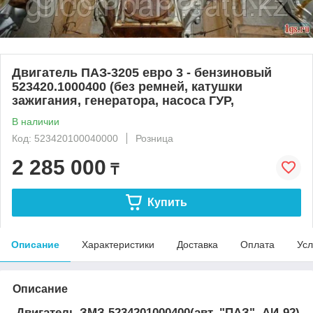
Двигатель ПАЗ-3205 евро 3 - бензиновый
523420.1000400 (без ремней, катушки
зажигания, генератора, насоса ГУР,
В наличии
Код: 523420100040000
Розница
2 285 000
₸
Купить
Описание
Характеристики
Доставка
Оплата
Усл
Описание
Двигатель ЗМЗ 5234201000400(авт. "ПАЗ", АИ-92)