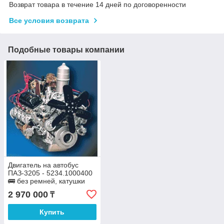
Возврат товара в течение 14 дней по договоренности
Все условия возврата
Подобные товары компании
Двигатель на автобус
ПАЗ-3205 - 5234.1000400
🚌 без ремней, катушки
зажигания, генератора и
2 970 000
₸
насоса ГУР
Купить