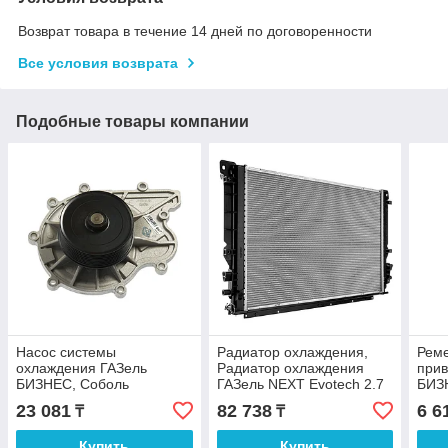
Возврат товара в течение 14 дней по договоренности
Все условия возврата
Подобные товары компании
Насос системы
Радиатор охлаждения,
Реме
охлаждения ГАЗель
Радиатор охлаждения
прив
БИЗНЕС, Соболь
ГАЗель NEXT Evotech 2.7
БИЗН
БИЗНЕС, ГАЗель NEXT
ПЕКАР
УМЗ-
23 081
82 738
6 6
₸
₸
Cummins ISF 2.8 (ПЕКАР),
кон
Насос системы
Купить
Купить