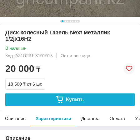
Диск колесный Газель Next металлик
1/2jx16H2
В наличии
Код: A21R231-3101015
Опт и розница
20 000
₸
18 500 ₸
от 6 шт.
Купить
Описание
Характеристики
Доставка
Оплата
Ус
Описание