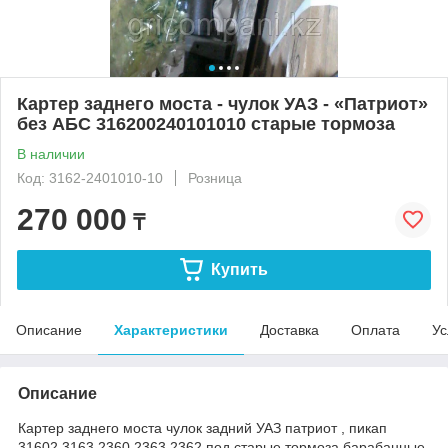
Картер заднего моста - чулок УАЗ - «Патриот»
без АБС 316200240101010 старые тормоза
В наличии
Код: 3162-2401010-10
Розница
270 000
₸
Купить
Описание
Характеристики
Доставка
Оплата
Ус
Описание
Картер заднего моста чулок задний УАЗ патриот , пикап
31602 3163 2360 2363 2362 под старые тормоза барабанные