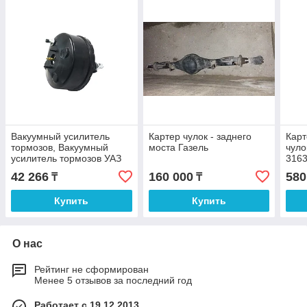
Вакуумный усилитель
Картер чулок - заднего
Карт
тормозов, Вакуумный
моста Газель
чуло
усилитель тормозов УАЗ
3163
(кроме Патриот) с АБС
42 266
160 000
580
₸
₸
(ПЕКАР)
Купить
Купить
О нас
Рейтинг не сформирован
Менее 5 отзывов за последний год
Работает с 19.12.2013