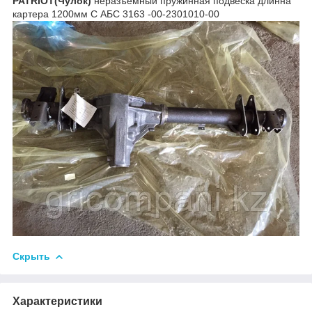
PATRIOT(Чулок)
неразъемный пружинная подвеска длинна
картера 1200мм С АБС 3163 -00-2301010-00
Скрыть
Характеристики