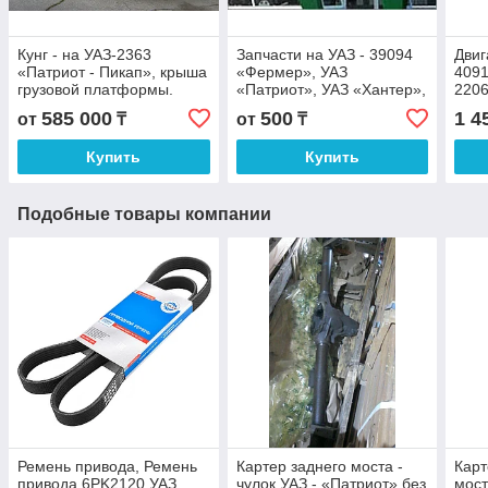
Кунг - на УАЗ-2363
Запчасти на УАЗ - 39094
Двиг
«Патриот - Пикап», крыша
«Фермер», УАЗ
409
грузовой платформы.
«Патриот», УАЗ «Хантер»,
2206
236300570121495,
УАЗ «Симбир», УАЗ 452,
585 000
500
1 4
от
₸
от
₸
236300570121230BCE
УАЗ 2206, УАЗ 3741, УАЗ
Купить
Купить
Подобные товары компании
Ремень привода, Ремень
Картер заднего моста -
Карт
привода 6PK2120 УАЗ
чулок УАЗ - «Патриот» без
мост