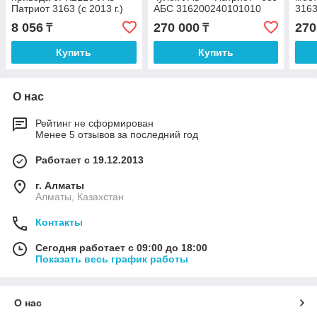
Патриот 3163 (c 2013 г.)
АБС 316200240101010
3163
ЗМЗ-40905.10 Е-4, с ГУР и
старые тормоза
кожу
8 056
270 000
270
₸
₸
кондиционером
торм
Купить
Купить
О нас
Рейтинг не сформирован
Менее 5 отзывов за последний год
Работает с 19.12.2013
г. Алматы
Алматы, Казахстан
Контакты
Сегодня работает с 09:00 до 18:00
Показать весь график работы
О нас