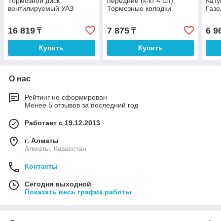
Тормозной диск
передние (к-кт 4 шт),
Кату
вентилируемый УАЗ
Тормозные колодки
Газе
Хантер, 3160, Патриот,
передние (к-кт 4 шт) УАЗ
Хант
Пикап, Карго Пекар
3160, Хантер, Патриот
(ПЕ
16 819
7 875
6 9
₸
₸
Пекар
Купить
Купить
О нас
Рейтинг не сформирован
Менее 5 отзывов за последний год
Работает с 19.12.2013
г. Алматы
Алматы, Казахстан
Контакты
Сегодня выходной
Показать весь график работы