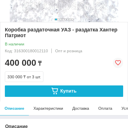
Коробка раздаточная УАЗ - раздатка Хантер
Патриот
В наличии
Код: 316300180012110
Опт и розница
400 000
₸
330 000 ₸
от 3 шт.
Купить
Описание
Характеристики
Доставка
Оплата
Усл
Описание