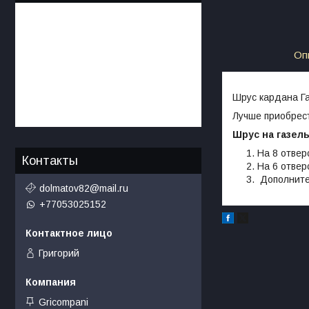
Оп
Шрус кардана Га
Лучше приобрес
Шрус на газел
На 8 отвер
Контакты
На 6 отвер
Дополните
dolmatov82@mail.ru
+77053025152
Григорий
Gricompani