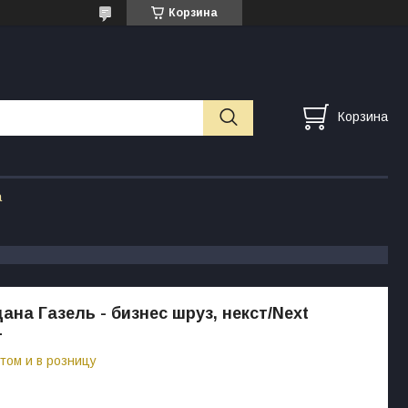
Корзина
Корзина
а
ана Газель - бизнес шруз, некст/Next
1
том и в розницу