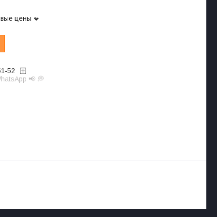
овые цены
51-52
hatsApp 📢 💭